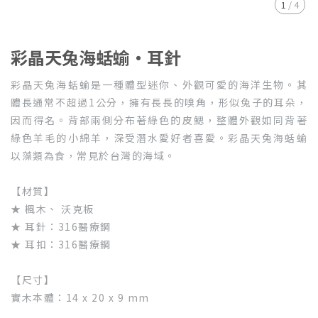
1
/
4
彩晶天兔海蛞蝓・耳針
彩晶天兔海蛞蝓是一種體型迷你、外觀可愛的海洋生物。其
體長通常不超過1公分，擁有長長的嗅角，形似兔子的耳朵，
因而得名。背部兩側分布著綠色的皮鰓，整體外觀如同背著
綠色羊毛的小綿羊，深受潛水愛好者喜愛。彩晶天兔海蛞蝓
以藻類為食，常見於台灣的海域。
【材質】
★ 楓木、 沃克板
★ 耳針：316醫療鋼
★ 耳扣：316醫療鋼
【尺寸】
實木本體：14 x 20 x 9 mm