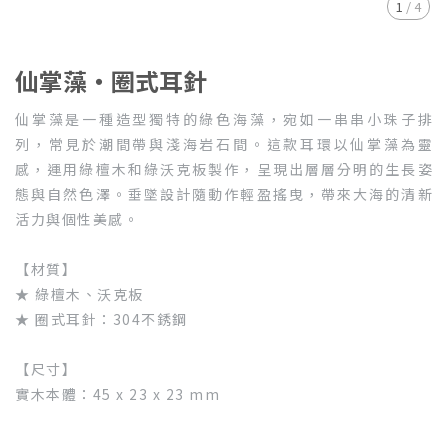
1
/
4
仙掌藻・圈式耳針
仙掌藻是一種造型獨特的綠色海藻，宛如一串串小珠子排
列，常見於潮間帶與淺海岩石間。這款耳環以仙掌藻為靈
感，運用綠檀木和綠沃克板製作，呈現出層層分明的生長姿
態與自然色澤。垂墜設計隨動作輕盈搖曳，帶來大海的清新
活力與個性美感。
【材質】
★ 綠檀木、沃克板
★ 圈式耳針：304不銹鋼
【尺寸】
實木本體：45 x 23 x 23 mm