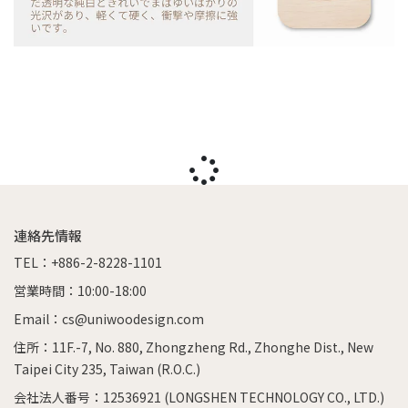
連絡先情報
TEL：+886-2-8228-1101
営業時間：10:00-18:00
Email：cs@uniwoodesign.com
住所：11F.-7, No. 880, Zhongzheng Rd., Zhonghe Dist., New
Taipei City 235, Taiwan (R.O.C.)
会社法人番号：12536921 (LONGSHEN TECHNOLOGY CO., LTD.)