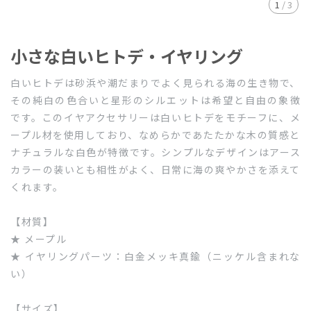
1
/
3
小さな白いヒトデ・イヤリング
白いヒトデは砂浜や潮だまりでよく見られる海の生き物で、
その純白の色合いと星形のシルエットは希望と自由の象徴
です。このイヤアクセサリーは白いヒトデをモチーフに、メ
ープル材を使用しており、なめらかであたたかな木の質感と
ナチュラルな白色が特徴です。シンプルなデザインはアース
カラーの装いとも相性がよく、日常に海の爽やかさを添えて
くれます。
【材質】
★ メープル
★ イヤリングパーツ：白金メッキ真鍮（ニッケル含まれな
い）
【サイズ】