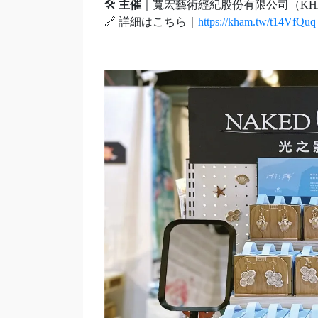
🛠️
主催
｜寬宏藝術經紀股份有限公司（KH
🔗 詳細はこちら｜
https://kham.tw/t14VfQuq