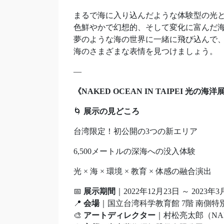
まるで海に入り込んだような体験型の光
色鮮やかで幻想的、そして変化に富んだ
夢のような海の世界に一緒に飛び込んで
海のさまざまな表情を見つけましょう。
—
《NAKED OCEAN IN TAIPEI 光の海洋
🌀
展示の見どころ
台湾限定！初公開の3つの新エリア
6,500メートルの深海への没入体験
光 × 海 × 環境 × 教育 × 体感の融合演出
📅
展示期間
｜2022年12月23日 ～ 2023年3
📍
会場
｜国立台湾科学教育館 7階 南側特
🎨
アートディレクター
｜村松亮太郎（NAKE