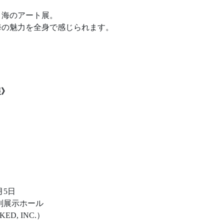
と海のアート展。
海の魅力を全身で感じられます。
、
展》
月5日
別展示ホール
D, INC.）